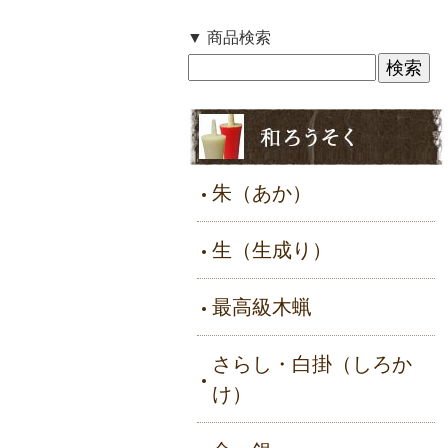
▼ 商品検索
朱（あか）
生（生成り）
最高級木蝋
さらし・白掛（しろか
け）