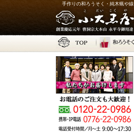
手作りの和ろうそく・純木蝋や線