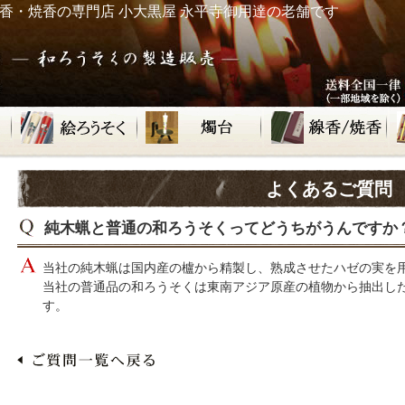
香・焼香の専門店 小大黒屋 永平寺御用達の老舗です
よくあるご質問
純木蝋と普通の和ろうそくってどうちがうんですか
当社の純木蝋は国内産の櫨から精製し、熟成させたハゼの実を
当社の普通品の和ろうそくは東南アジア原産の植物から抽出し
す。