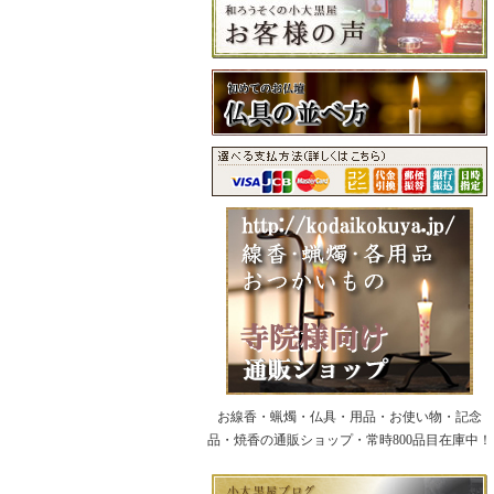
お線香・蝋燭・仏具・用品・お使い物・記念
品・焼香の通販ショップ・常時800品目在庫中！