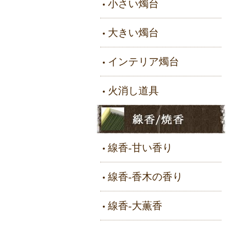
小さい燭台
大きい燭台
インテリア燭台
火消し道具
線香-甘い香り
線香-香木の香り
線香-大薫香