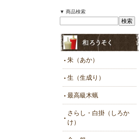
▼ 商品検索
朱（あか）
生（生成り）
最高級木蝋
さらし・白掛（しろか
け）