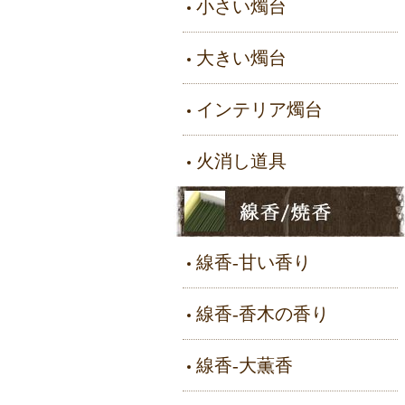
小さい燭台
大きい燭台
インテリア燭台
火消し道具
線香-甘い香り
線香-香木の香り
線香-大薫香