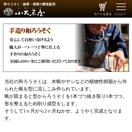
和ろうそく・線香・焼香の製造販売
toggle
naviga
カートを見る
メニュー
当社の和ろうそくは、木蝋やヤシなどの植物性樹脂から作
られた蝋を型に流しこみ作られています。
蝋が固まると型からろうそくを1本づつ抜き取り1本づつ、
形を整えるため削り成型をします。
そうして1ヶ月から2ヶ月ねかせ、ようやく完成となりま
す。