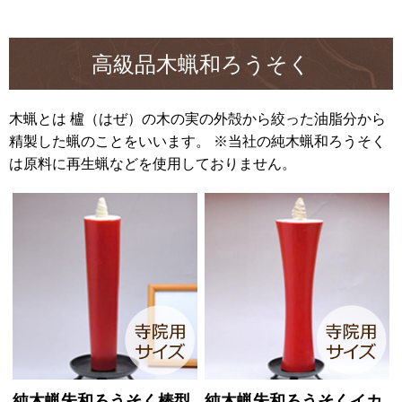
高級品木蝋和ろうそく
木蝋とは 櫨（はぜ）の木の実の外殻から絞った油脂分から
精製した蝋のことをいいます。 ※当社の純木蝋和ろうそく
は原料に再生蝋などを使用しておりません。
純木蝋朱和ろうそく棒型
純木蝋朱和ろうそくイカ