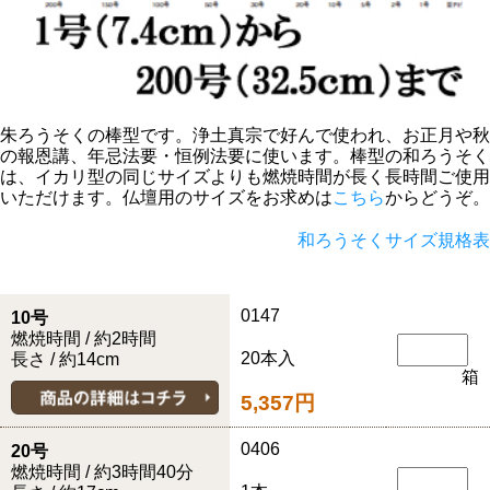
朱ろうそくの棒型です。浄土真宗で好んで使われ、お正月や秋
の報恩講、年忌法要・恒例法要に使います。棒型の和ろうそく
は、イカリ型の同じサイズよりも燃焼時間が長く長時間ご使用
いただけます。仏壇用のサイズをお求めは
こちら
からどうぞ。
和ろうそくサイズ規格表
0147
10号
燃焼時間 / 約2時間
20本入
長さ / 約14cm
箱
5,357円
0406
20号
燃焼時間 / 約3時間40分