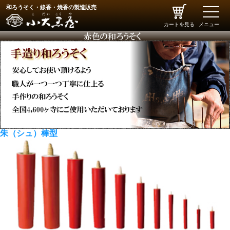
和ろうそく・線香・焼香の製造販売
toggle
naviga
カートを見る
メニュー
朱（シュ）棒型