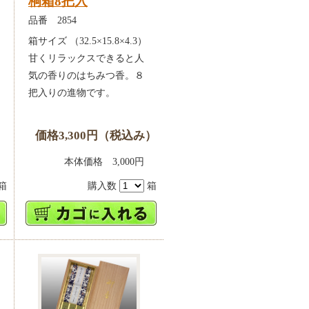
桐箱8把入
品番 2854
箱サイズ （32.5×15.8×4.3）
甘くリラックスできると人
気の香りのはちみつ香。８
把入りの進物です。
）
価格3,300円（税込み）
0円
本体価格 3,000円
箱
購入数
箱