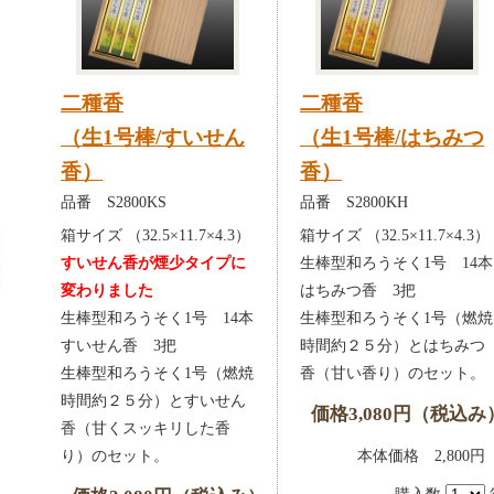
二種香
二種香
（生1号棒/すいせん
（生1号棒/はちみつ
香）
香）
品番 S2800KS
品番 S2800KH
箱サイズ （32.5×11.7×4.3）
箱サイズ （32.5×11.7×4.3）
すいせん香が煙少タイプに
生棒型和ろうそく1号 14本
変わりました
はちみつ香 3把
生棒型和ろうそく1号 14本
生棒型和ろうそく1号（燃焼
すいせん香 3把
時間約２５分）とはちみつ
生棒型和ろうそく1号（燃焼
香（甘い香り）のセット。
時間約２５分）とすいせん
価格3,080円（税込み
香（甘くスッキリした香
り）のセット。
本体価格 2,80