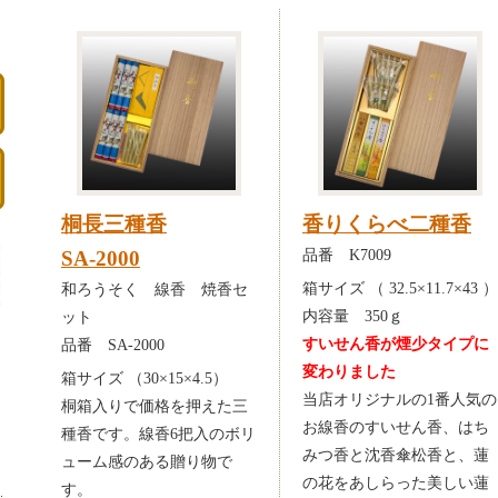
桐長三種香
香りくらべ二種香
品番 K7009
SA-2000
箱サイズ （ 32.5×11.7×43 ）
和ろうそく 線香 焼香セ
内容量 350ｇ
ット
すいせん香が煙少タイプに
品番 SA-2000
変わりました
箱サイズ （30×15×4.5）
当店オリジナルの1番人気の
桐箱入りで価格を押えた三
お線香のすいせん香、はち
種香です。線香6把入のボリ
みつ香と沈香傘松香と、蓮
ューム感のある贈り物で
の花をあしらった美しい蓮
す。