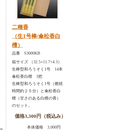
二種香
（生1号棒/傘松香白
檀）
品番 S3000KB
箱サイズ （32.5×11.7×4.3）
生棒型和ろうそく1号 14本
傘松香白檀 3把
生棒型和ろうそく1号（燃焼
時間約２５分）と傘松香白
檀（甘さのある白檀の香）
のセット。
）
価格3,300円（税込み）
0円
本体価格 3,000円