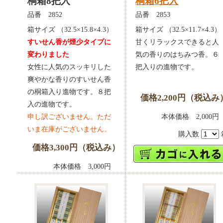
桐箱8把入
桐箱6把入
品番 2852
品番 2853
箱サイズ （32.5×15.8×4.3）
箱サイズ （32.5×11.7×4.3）
すいせん香が煙少タイプに
甘くリラックスできると人
変わりました
気の香りのはちみつ香。６
女性に人気のスッキリした
把入りの進物です。
爽やかな香りのすいせん香
の桐箱入り進物です。８把
価格2,200円（税込み
入の進物です。
申し訳ございません。ただ
本体価格 2,00
いま在庫がございません。
購入数
価格3,300円（税込み）
本体価格 3,000円