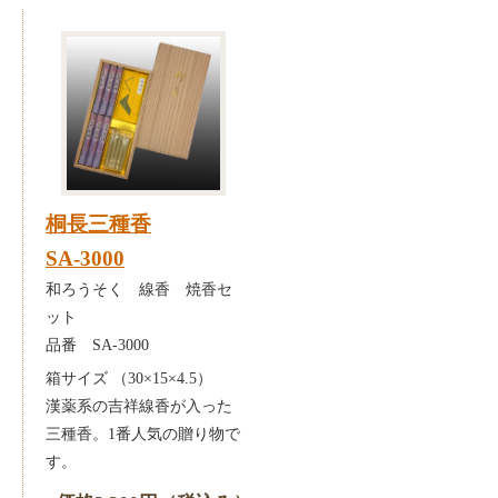
桐長三種香
SA-3000
和ろうそく 線香 焼香セ
ット
品番 SA-3000
箱サイズ （30×15×4.5）
漢薬系の吉祥線香が入った
三種香。1番人気の贈り物で
す。