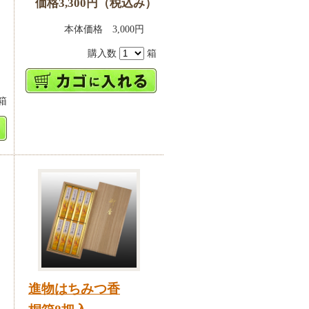
価格3,300円（税込み）
本体価格 3,000円
）
購入数
箱
0円
箱
進物はちみつ香