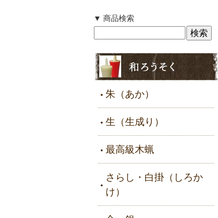
▼ 商品検索
朱（あか）
生（生成り）
最高級木蝋
さらし・白掛（しろか
け）