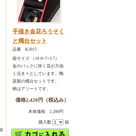
手描き金花ろうそく
と燭台セット
品番 K3015
箱サイズ （18.8×7×3.7）
金のバックに咲く花が力強
く活き々としています。陶
器製の燭台セットです。
柄はアソートです。
価格2,420円（税込み）
）
本体価格 2,200円
0円
購入数
箱
箱