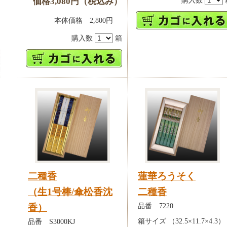
購入数
価格3,080円（税込み）
本体価格 2,800円
購入数
箱
二種香
蓮華ろうそく
（生1号棒/傘松香沈
二種香
品番 7220
香）
箱サイズ （32.5×11.7×4.3）
品番 S3000KJ