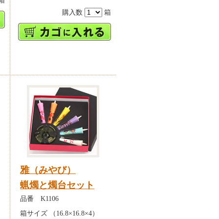
箱
購入数
箱
雅（みやび）
蝋燭と燭台セット
品番 K1106
箱サイズ （16.8×16.8×4）