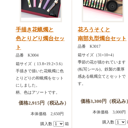
手描き花蝋燭と
花ろうそくと
色とりどり燭台セッ
南部丸型燭台セット
品番 K3017
ト
箱サイズ（31×10×4）
品番 K3004
季節の花が描かれています
箱サイズ（ 13.8×19.2×3.6）
(転写シール)。鉄製の重厚
手描きで描いた花蝋燭に色
感ある蝋燭立てとセットで
とりどりの和蝋燭をセット
す。
にしました。
柄、色はアソートです。
価格3,300円（税込み
価格2,915円（税込み）
本体価格 3,00
本体価格 2,650円
購入数
購入数
箱