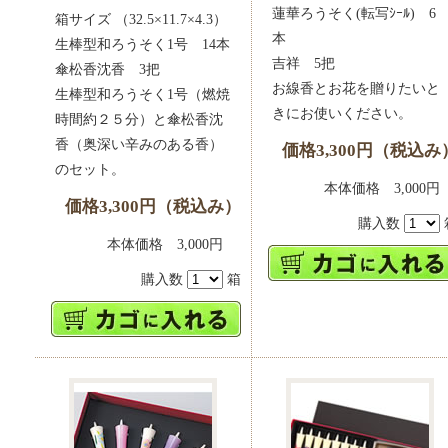
蓮華ろうそく(転写ｼｰﾙ) 6
箱サイズ （32.5×11.7×4.3）
本
生棒型和ろうそく1号 14本
吉祥 5把
傘松香沈香 3把
お線香とお花を贈りたいと
生棒型和ろうそく1号（燃焼
きにお使いください。
時間約２５分）と傘松香沈
香（奥深い辛みのある香）
価格3,300円（税込み
のセット。
本体価格 3,00
価格3,300円（税込み）
購入数
本体価格 3,000円
購入数
箱