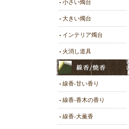
小さい燭台
大きい燭台
インテリア燭台
火消し道具
線香-甘い香り
線香-香木の香り
線香-大薫香