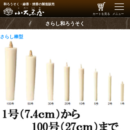
和ろうそく・線香・焼香の製造販売
toggle
naviga
カートを見る
メニュー
さらし和ろうそく
さらし棒型