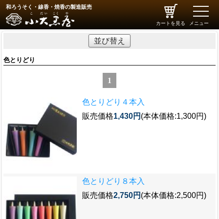
和ろうそく・線香・焼香の製造販売
toggle
naviga
カートを見る
メニュー
並び替え
色とりどり
1
色とりどり４本入
販売価格
1,430円
(本体価格:1,300円)
色とりどり８本入
販売価格
2,750円
(本体価格:2,500円)