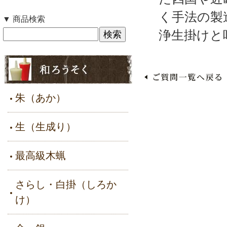
く手法の製
▼ 商品検索
浄生掛けと
朱（あか）
生（生成り）
最高級木蝋
さらし・白掛（しろか
け）