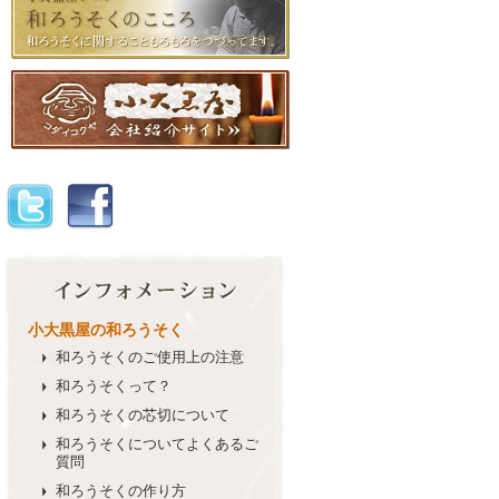
小大黒屋の和ろうそく
和ろうそく
のご使用上の注意
和ろうそく
って？
和ろうそく
の芯切について
和ろうそく
についてよくあるご
質問
和ろうそく
の作り方