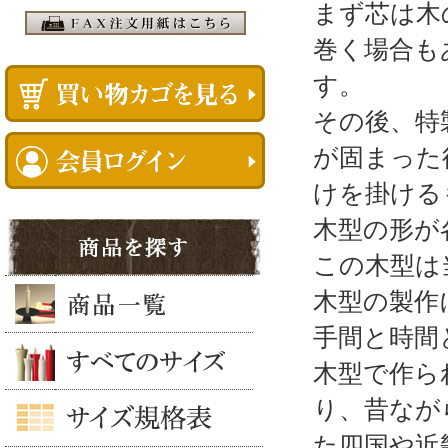
まず芯は木
巻く場合も
す。
その後、特
が固まった
けを掛ける
木型の形が
この木型は
木型の製作
手間と時間
木型で作ら
り、昔なが
た四国や近