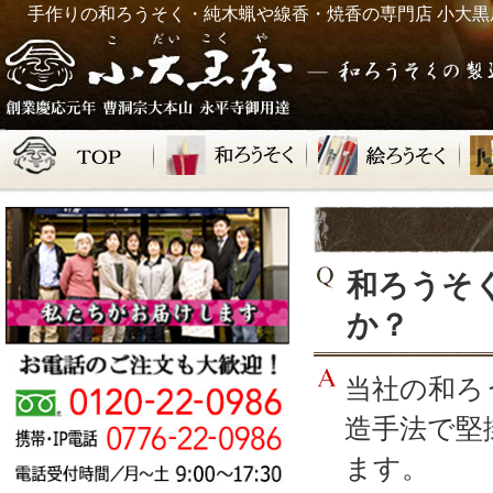
手作りの和ろうそく・純木蝋や線香・焼香の専門店 小大黒
和ろうそ
か？
当社の和ろ
造手法で堅
ます。