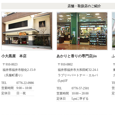
店舗・取扱店のご紹介
小大黒屋 本店
あかりと香りの専門店jin
ふ
〒910-0023
〒910-0802
〒
福井県福井市順化2-15-9
福井県福井市大和田町32-24-1
（呉服町通り）
ラブリーパートナー・エルパ
(Lpa)1F
TEL
0776-22-0986
T
営業時間
9:00～18:00
営
TEL
0776-57-2501
定休日
日・祝
定
営業時間
10:00～20:00
定休日
Lpaに準ずる