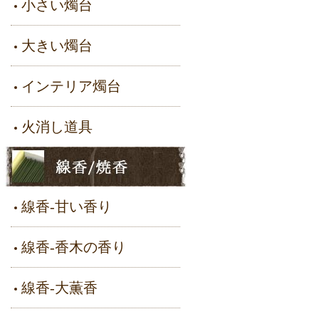
小さい燭台
大きい燭台
インテリア燭台
火消し道具
線香-甘い香り
線香-香木の香り
線香-大薫香