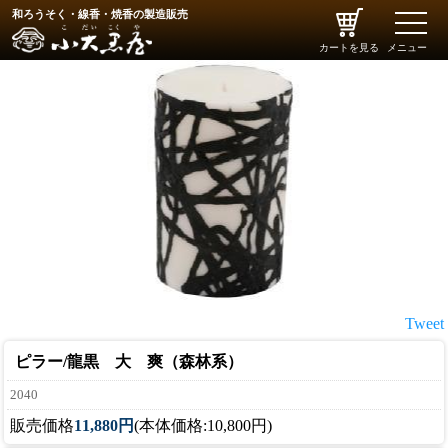
和ろうそく・線香・焼香の製造販売
toggle
naviga
カートを見る
メニュー
Tweet
ピラー/龍黒 大 爽（森林系）
2040
販売価格
11,880円
(本体価格:10,800円)