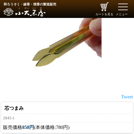
和ろうそく・線香・焼香の製造販売
toggle
naviga
カートを見る
メニュー
Tweet
芯つまみ
2845-1
販売価格
858円
(本体価格:780円)