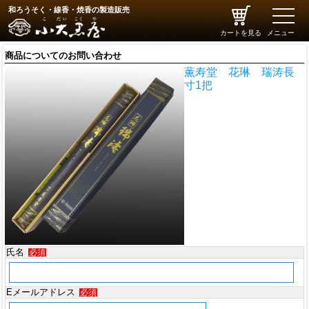
和ろうそく・線香・焼香の製造販売
toggle
naviga
カートを見る
メニュー
商品についてのお問い合わせ
薫寿堂 花琳 瑞涛長
寸1把
氏名
必須
Eメールアドレス
必須