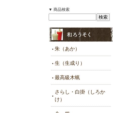
▼ 商品検索
朱（あか）
生（生成り）
最高級木蝋
さらし・白掛（しろか
け）