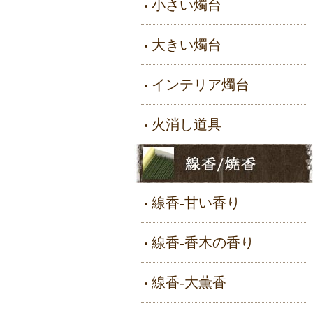
小さい燭台
大きい燭台
インテリア燭台
火消し道具
線香-甘い香り
線香-香木の香り
線香-大薫香