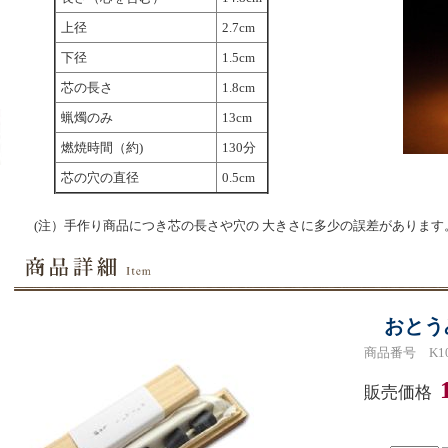
上径
2.7cm
下径
1.5cm
芯の長さ
1.8cm
蝋燭のみ
13cm
燃焼時間（約)
130分
芯の穴の直径
0.5cm
(注）手作り商品につき芯の長さや穴の 大きさに多少の誤差があります
おとう
商品番号 K10
販売価格