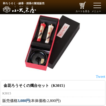
和ろうそく・線香・焼香の製造販売
toggle
naviga
カートを見る
メニュー
Tweet
金花ろうそくの燭台セット（K3015）
K3015
販売価格
3,080円
(本体価格:2,800円)