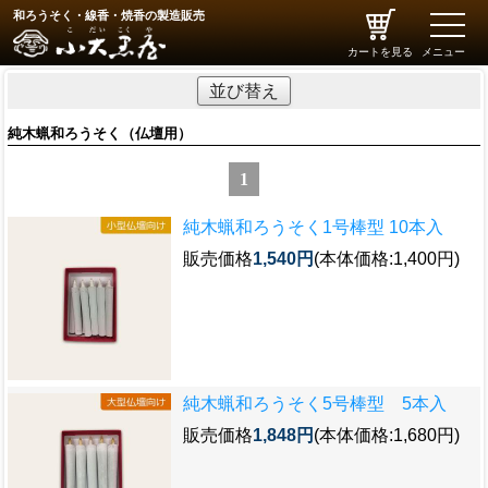
和ろうそく・線香・焼香の製造販売
toggle
naviga
カートを見る
メニュー
並び替え
純木蝋和ろうそく（仏壇用）
1
純木蝋和ろうそく1号棒型 10本入
販売価格
1,540円
(本体価格:1,400円)
純木蝋和ろうそく5号棒型 5本入
販売価格
1,848円
(本体価格:1,680円)