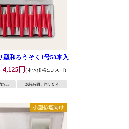
リ型和ろうそく1号50本入
4,125円
格
(本体価格:3,750円)
7cm
燃焼時間：約３０分