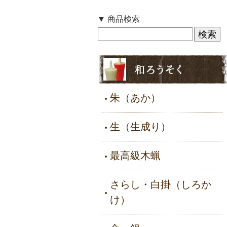
▼ 商品検索
朱（あか）
生（生成り）
最高級木蝋
さらし・白掛（しろか
け）