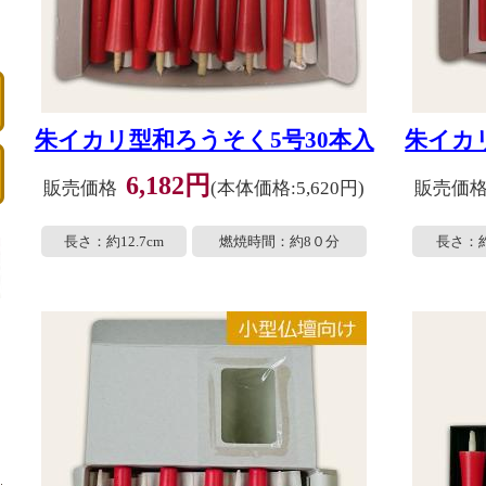
朱イカリ型和ろうそく5号30本入
朱イカ
6,182円
販売価格
(本体価格:5,620円)
販売価
長さ：約12.7cm
燃焼時間：約8０分
長さ：約