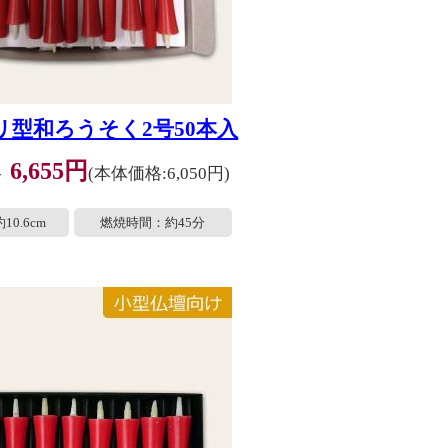
リ型和ろうそく2号50本入
6,655円
格
(本体価格:6,050円)
10.6cm
燃焼時間：約45分