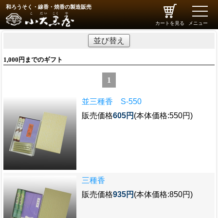
和ろうそく・線香・焼香の製造販売
toggle
naviga
カートを見る
メニュー
並び替え
1,000円までのギフト
1
並三種香 S-550
販売価格
605円
(本体価格:550円)
三種香
販売価格
935円
(本体価格:850円)