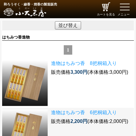
和ろうそく・線香・焼香の製造販売
toggle
naviga
カートを見る
メニュー
並び替え
はちみつ香進物
1
進物はちみつ香 8把桐箱入り
販売価格
3,300円
(本体価格:3,000円)
進物はちみつ香 6把桐箱入り
販売価格
2,200円
(本体価格:2,000円)