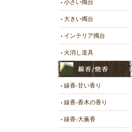
小さい燭台
大きい燭台
インテリア燭台
火消し道具
線香-甘い香り
線香-香木の香り
線香-大薫香