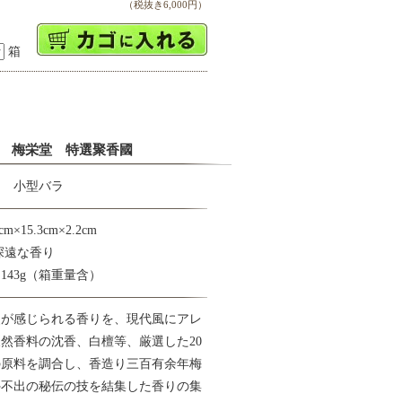
（税抜き6,000円）
箱
梅栄堂 特選聚香國
國 小型バラ
×15.3cm×2.2cm
深遠な香り
143g（箱重量含）
史が感じられる香りを、現代風にアレ
然香料の沈香、白檀等、厳選した20
の原料を調合し、香造り三百有余年梅
外不出の秘伝の技を結集した香りの集