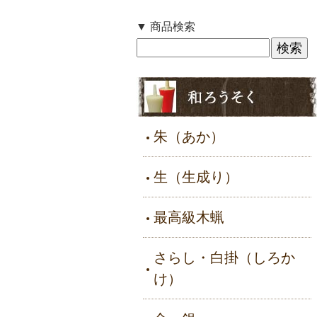
▼ 商品検索
朱（あか）
生（生成り）
最高級木蝋
さらし・白掛（しろか
け）