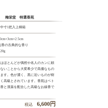
梅栄堂 特選香苑
中寸1把入上桐箱
m×3cm×2.5cm
沈香の古典的な香り
0g
見はほとんどが偶然や名人のカンに頼
得ないことから大変希少で高価なもの
います。色が濃く、黒に近いものが樹
多く高級とされています。香苑はベト
沈香と漢薬を配合した高級なお線香で
6,600円
税込