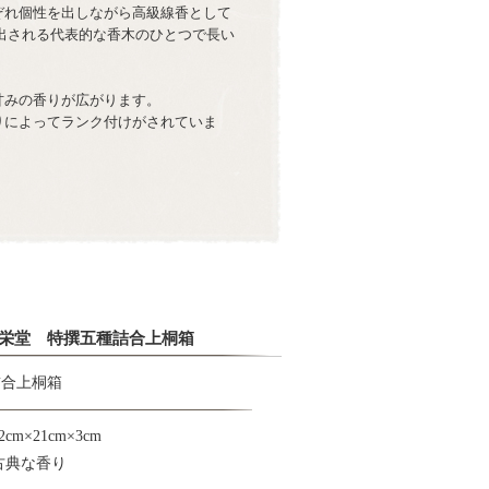
ぞれ個性を出しながら高級線香として
出される代表的な香木のひとつで長い
甘みの香りが広がります。
りによってランク付けがされていま
栄堂 特撰五種詰合上桐箱
詰合上桐箱
m×21cm×3cm
古典な香り