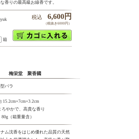
遠な香りの最高級お線香です。
6,600円
税込
yuk
（税抜き6000円）
箱
梅栄堂 聚香國
小型バラ
5.2cm×7cm×3.2cm
まろやかで、高貴な香り
 80g（箱重量含）
トナム沈香をはじめ優れた品質の天然