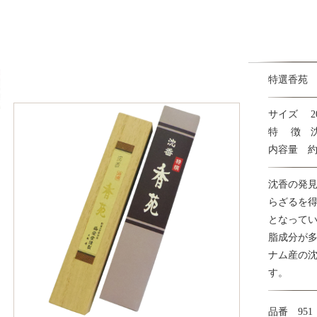
特選香苑 
サイズ 20c
特 徴 
内容量 約2
沈香の発
らざるを
となって
脂成分が
ナム産の
す。
品番 951