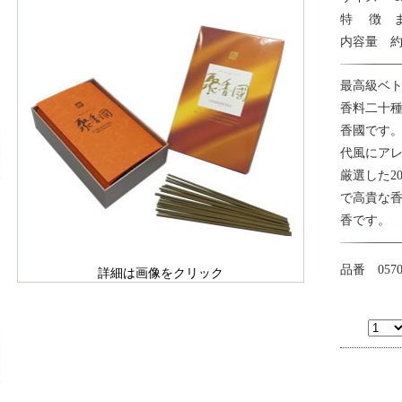
特 徴 
内容量 約1
最高級ベ
香料二十
香國です
代風にア
厳選した2
で高貴な
香です。
品番 0570
詳細は画像をクリック