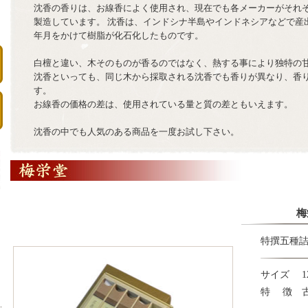
沈香の香りは、お線香によく使用され、現在でも各メーカーがそれ
製造しています。 沈香は、インドシナ半島やインドネシアなどで産
年月をかけて樹脂が化石化したものです。
白檀と違い、木そのものが香るのではなく、熱する事により独特の
沈香といっても、同じ木から採取される沈香でも香りが異なり、香
す。
お線香の価格の差は、使用されている量と質の差ともいえます。
沈香の中でも人気のある商品を一度お試し下さい。
梅
特撰五種
サイズ 12c
特 徴 