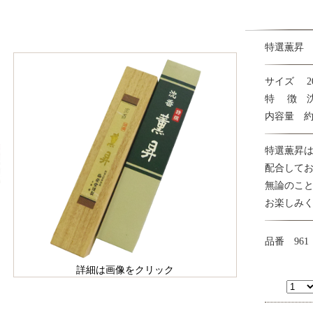
特選薫昇 
サイズ 20c
特 徴 
内容量 約2
特選薫昇
配合して
無論のこ
お楽しみ
品番 961
詳細は画像をクリック