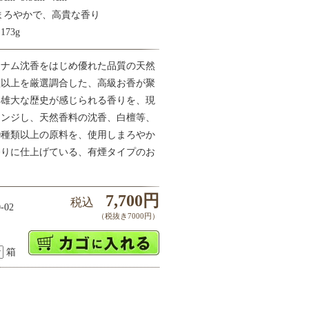
まろやかで、高貴な香り
73g
トナム沈香をはじめ優れた品質の天然
種以上を厳選調合した、高級お香が聚
。雄大な歴史が感じられる香りを、現
レンジし、天然香料の沈香、白檀等、
0種類以上の原料を、使用しまろやか
香りに仕上げている、有煙タイプのお
7,700円
税込
-02
（税抜き7000円）
箱