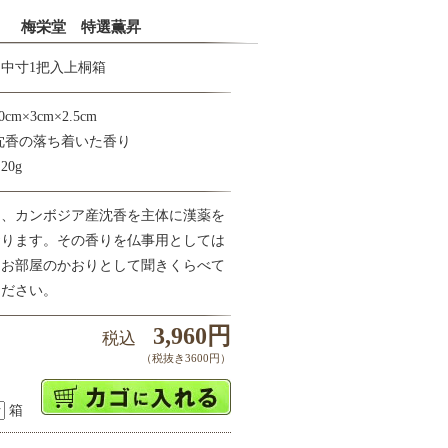
梅栄堂 特選薫昇
中寸1把入上桐箱
m×3cm×2.5cm
沈香の落ち着いた香り
0g
は、カンボジア産沈香を主体に漢薬を
おります。その香りを仏事用としては
とお部屋のかおりとして聞きくらべて
ください。
3,960円
税込
（税抜き3600円）
箱