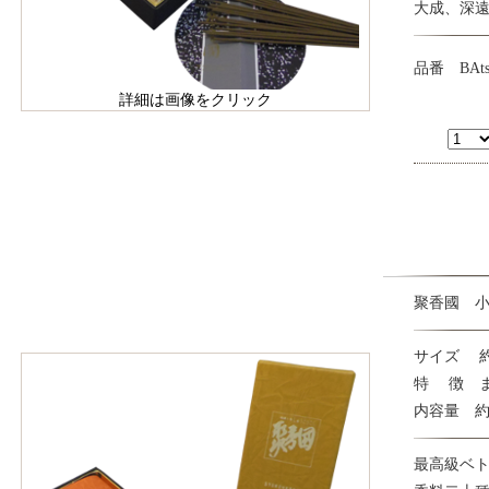
大成、深
品番 BAts
詳細は画像をクリック
聚香國 
サイズ 約 1
特 徴 
内容量 約
最高級ベ