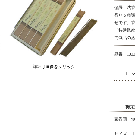
伽羅、沈
香り５種
せです。
「特選鳳
で気品の
品番 133
詳細は画像をクリック
梅栄
聚香國 
サイズ 15c