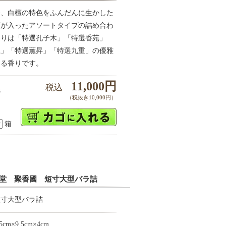
香、白檀の特色をふんだんに生かした
類が入ったアソートタイプの詰め合わ
香りは「特選孔子木」「特選香苑」
龍」「特選薫昇」「特選九重」の優雅
ある香りです。
11,000円
税込
3
（税抜き10,000円）
箱
堂 聚香國 短寸大型バラ詰
短寸大型バラ詰
m×9.5cm×4cm