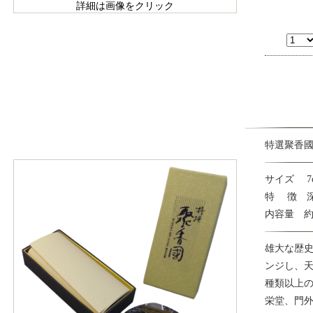
詳細は画像をクリック
特選聚香
サイズ 7cm
特 徴 
内容量 約
雄大な歴
ンジし、天
種類以上
栄堂、門