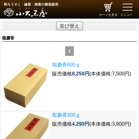
和ろうそく・線香・焼香の製造販売
toggle
naviga
カートを見る
メニュー
並び替え
龍麝香
1
龍麝香600ｇ
販売価格
8,250円
(本体価格:7,500円)
龍麝香300ｇ
販売価格
4,290円
(本体価格:3,900円)