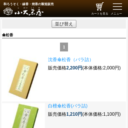
和ろうそく・線香・焼香の製造販売
toggle
naviga
カートを見る
メニュー
並び替え
傘松香
1
沈香傘松香（バラ詰）
販売価格
2,200円
(本体価格:2,000円)
白檀傘松香(バラ詰)
販売価格
1,210円
(本体価格:1,100円)