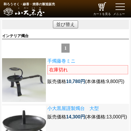
和ろうそく・線香・焼香の製造販売
toggle
naviga
カートを見る
メニュー
並び替え
インテリア燭台
1
手燭藤巻ミニ
在庫切れ
販売価格
10,780円
(本体価格:9,800円)
小大黒屋謹製燭台 大型
販売価格
14,300円
(本体価格:13,000円)