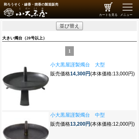
和ろうそく・線香・焼香の製造販売
toggle
naviga
カートを見る
メニュー
並び替え
大きい燭台（20号以上）
1
小大黒屋謹製燭台 大型
販売価格
14,300円
(本体価格:13,000円)
小大黒屋謹製燭台 中型
販売価格
13,200円
(本体価格:12,000円)