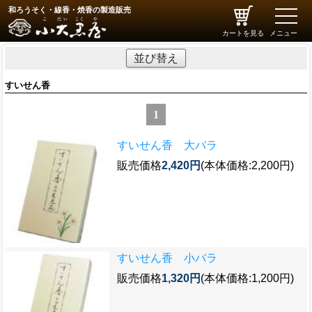
和ろうそく・線香・焼香の製造販売
toggle
naviga
カートを見る
メニュー
並び替え
すいせん香
1
すいせん香 大バラ
販売価格
2,420円
(本体価格:2,200円)
すいせん香 小バラ
販売価格
1,320円
(本体価格:1,200円)