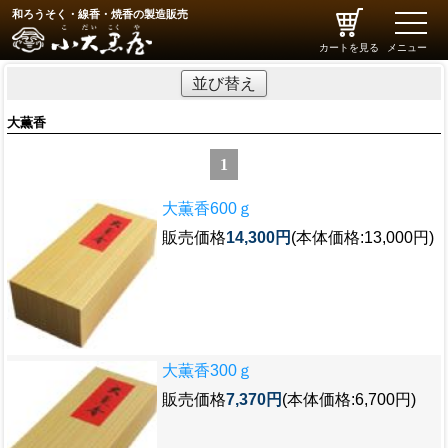
和ろうそく・線香・焼香の製造販売
toggle
naviga
カートを見る
メニュー
並び替え
大薫香
1
大薫香600ｇ
販売価格
14,300円
(本体価格:13,000円)
大薫香300ｇ
販売価格
7,370円
(本体価格:6,700円)