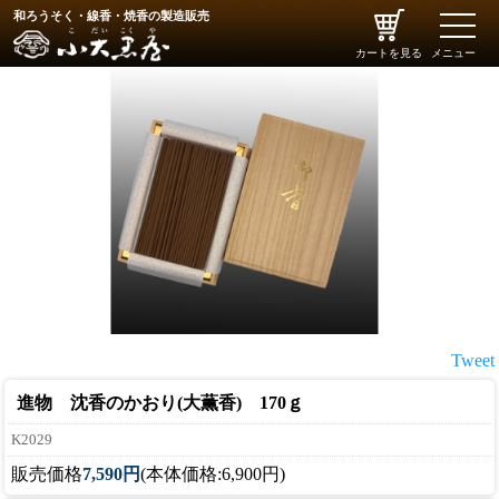
和ろうそく・線香・焼香の製造販売
toggle
naviga
カートを見る
メニュー
Tweet
進物 沈香のかおり(大薫香) 170ｇ
K2029
販売価格
7,590円
(本体価格:6,900円)