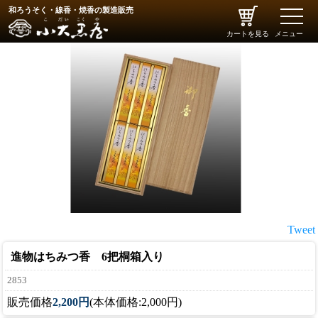
和ろうそく・線香・焼香の製造販売
toggle
naviga
カートを見る
メニュー
Tweet
進物はちみつ香 6把桐箱入り
2853
販売価格
2,200円
(本体価格:2,000円)