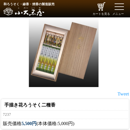
和ろうそく・線香・焼香の製造販売
toggle
naviga
カートを見る
メニュー
Tweet
手描き花ろうそく二種香
7237
販売価格
5,500円
(本体価格:5,000円)