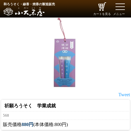
和ろうそく・線香・焼香の製造販売
toggle
naviga
カートを見る
メニュー
Tweet
祈願ろうそく 学業成就
568
販売価格
880円
(本体価格:800円)