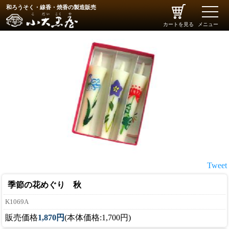
和ろうそく・線香・焼香の製造販売
toggle
naviga
カートを見る
メニュー
Tweet
季節の花めぐり 秋
K1069A
販売価格
1,870円
(本体価格:1,700円)