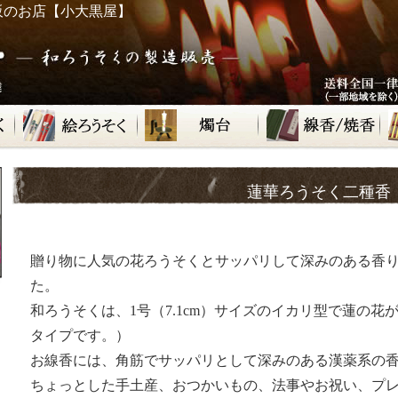
販のお店【小大黒屋】
蓮華ろうそく二種香
贈り物に人気の花ろうそくとサッパリして深みのある香
た。
和ろうそくは、1号（7.1cm）サイズのイカリ型で蓮の
タイプです。）
お線香には、角筋でサッパリとして深みのある漢薬系の香
ちょっとした手土産、おつかいもの、法事やお祝い、プ