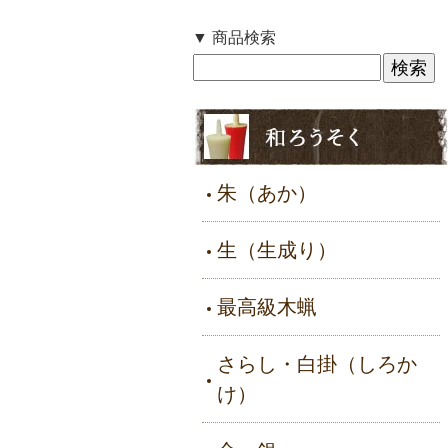
▼ 商品検索
朱（あか）
生（生成り）
最高級木蝋
さらし・白掛（しろか
け）