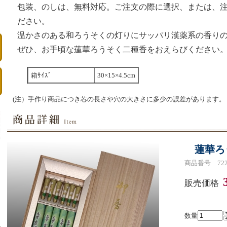
包装、のしは、無料対応。ご注文の際に選択、または、
ださい。
温かさのある和ろうそくの灯りにサッパリ漢薬系の香り
ぜひ、お手頃な蓮華ろうそく二種香をおえらびください
箱ｻｲｽﾞ
30×15×4.5cm
(注）手作り商品につき芯の長さや穴の大きさに多少の誤差があります。
蓮華ろ
商品番号 722
販売価格
数量