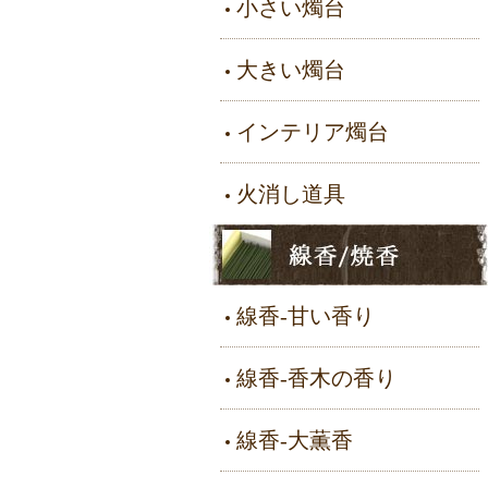
小さい燭台
大きい燭台
インテリア燭台
火消し道具
線香-甘い香り
線香-香木の香り
線香-大薫香