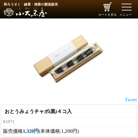
和ろうそく・線香・焼香の製造販売
toggle
naviga
カートを見る
メニュー
Tweet
おとうみょうチャボ(黒)４コ入
K1072
販売価格
1,320円
(本体価格:1,200円)