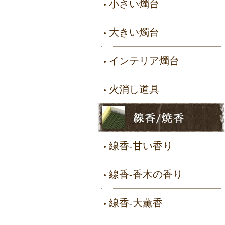
小さい燭台
大きい燭台
インテリア燭台
火消し道具
線香-甘い香り
線香-香木の香り
線香-大薫香