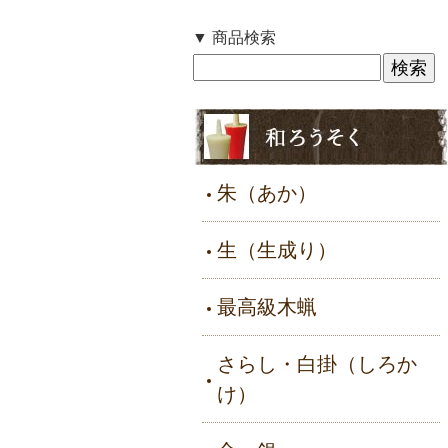
▼ 商品検索
朱（あか）
生（生成り）
最高級木蝋
さらし・白掛（しろか
け）