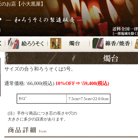
販のお店【小大黒屋】
サイズの合う和ろうそくは5号。
通常価格: \66,000(税込)
10%OFF⇒ \59,400(税込)
ｻｲｽﾞ
7.5cm×7.5cm×22.0.0cm
(注）手作り商品につき芯の長さや穴の
大きさに多少の誤差があります。