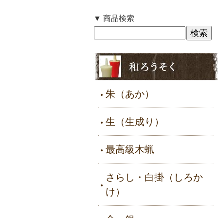
▼ 商品検索
朱（あか）
生（生成り）
最高級木蝋
さらし・白掛（しろか
け）