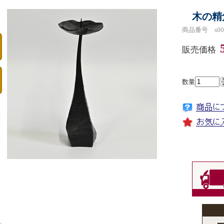
木の精
商品番号 s00
販売価格
数量