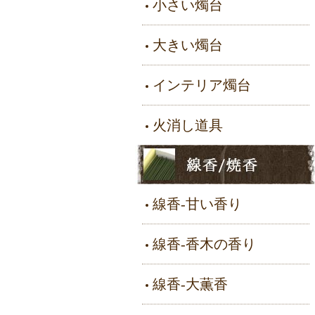
小さい燭台
大きい燭台
インテリア燭台
火消し道具
線香-甘い香り
線香-香木の香り
線香-大薫香