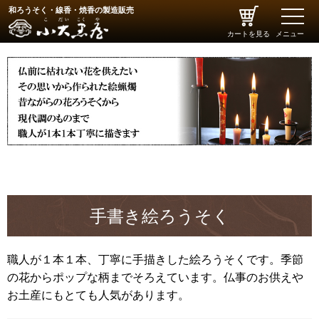
和ろうそく・線香・焼香の製造販売
toggle
naviga
カートを見る
メニュー
手書き絵ろうそく
職人が１本１本、丁寧に手描きした絵ろうそくです。季節
の花からポップな柄までそろえています。仏事のお供えや
お土産にもとても人気があります。