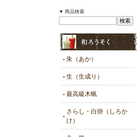
▼ 商品検索
朱（あか）
生（生成り）
最高級木蝋
さらし・白掛（しろか
け）