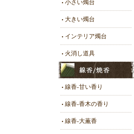
小さい燭台
大きい燭台
インテリア燭台
火消し道具
線香-甘い香り
線香-香木の香り
線香-大薫香