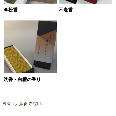
傘松香
不老香
沈香・白檀の香り
線香（大薫香 寺院用）