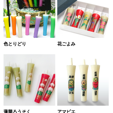
色とりどり
花ごよみ
蓮華ろうそく
アマビエ