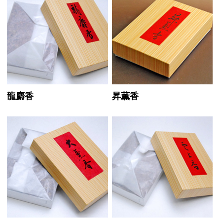
龍麝香
昇薫香