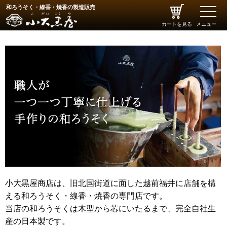
和ろうそく・線香・焼香の製造販売
toggle
naviga
カートを見る
メニュー
小大黒屋商店は、旧北国街道に面した越前福井に店舗を構
える和ろうそく・線香・焼香の専門店です。
当店の和ろうそくは木型から芯にいたるまで、完全自社生
産の日本製です。