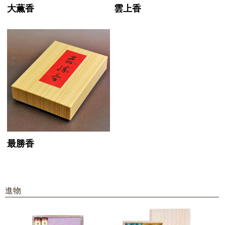
大薫香
雲上香
最勝香
進物