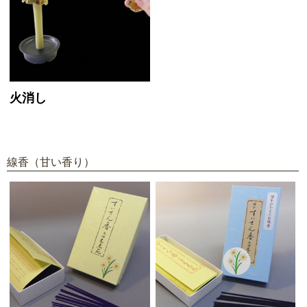
火消し
線香（甘い香り）