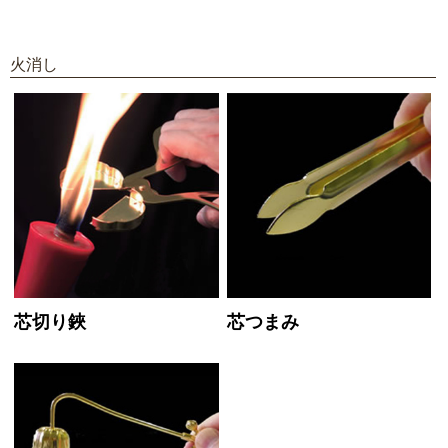
火消し
芯切り鋏
芯つまみ