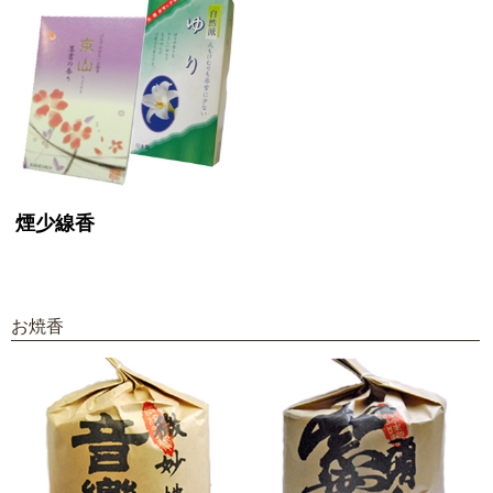
煙少線香
お焼香