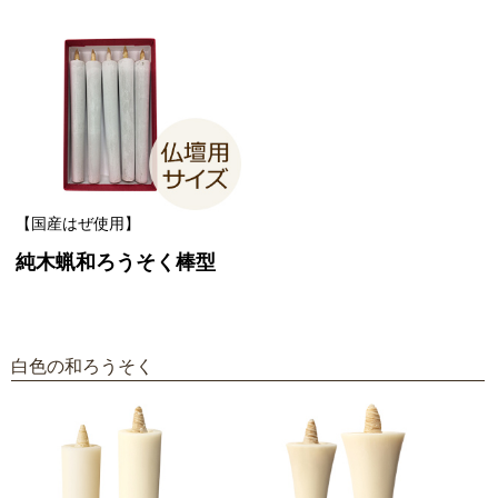
【国産はぜ使用】
純木蝋和ろうそく棒型
白色の和ろうそく